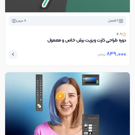
2
فصل
8
درس
4.9
دوره طراحی کارت ویزیت برش خاص و معمول
849,000
تومان