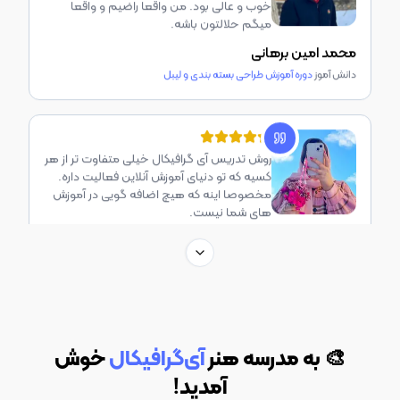
مخصوصا اینه که هیچ اضافه گویی در آموزش
های شما نیست.
میترا امین زاده
دانش آموز
دوره جامع نرم افزار ادوبی ایلوستریتور
پک جامع آموزشتون در عین سادگی و بیان شیوا
بسیار دقیق و کاربردی بود. بسیار راضی هستم از
خرید و وقت گذاشتن برای این دوره
Next slide
آرین طاهربابایی
دانش آموز
دوره جامع نرم افزار ادوبی فتوشاپ
هزاران بار تشکر بابت آموزش های بسیار عالی
🎨 به مدرسه هنر
آی‌گرافیکال
خوش
مجموعه علمی-آموزشی آی گرافیکال همیشه
سپاسگذار صداقت و وجدان کاری شما هستم.
آمدید!