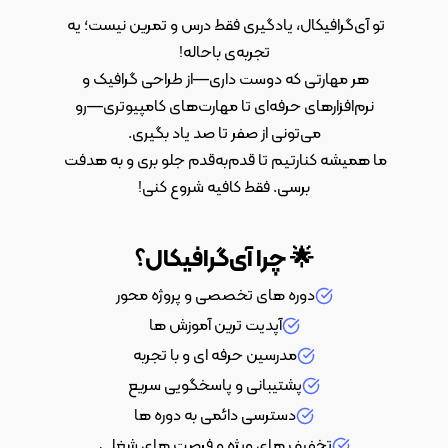
کیانا بذرافشان
تو آی‌گرافیکال، یادگیری فقط درس و تمرین نیست؛ یه 
دانش آموز
دوره طراحی کارت ویزیت برش خاص و معمول
هر مهارتی که دوست داری—از طراحی گرافیک و 
کلا آموزش ایندیزاین خیلی کم یاب بود و سایتای
زیادی رو سر زدم، اما قدرت بیان و ارتباطی که
ما همیشه کنارتیم تا قدم‌به‌قدم جلو بری و به هدفت 
استاد با دانش آموز میگیره واقعا دوست
برسی. فقط کافیه شروع کنی!
داشتنیه.
وحیده گویلی
🌟 چرا آی‌گرافیکال؟
دانش آموز
دوره جامع نرم افزار ادوبی ایندیزاین
دوره های تخصصی و پروژه محور
آپدیت ترین آموزش ها
مدرسین حرفه ای و با تجربه
پشتیبانی و پاسخگویی سریع
دسترسی دائمی به دوره ها
تخفیف های ویژه و فرصت های شغلی