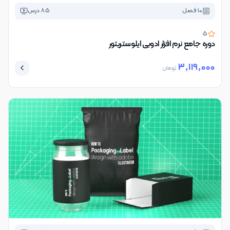
10
فصل
85
درس
5
دوره جامع نرم افزار ادوبی ایلوستریتور
3,119,000
تومان
در عین خلاصه بودن، تمام چیز هایی که لازمه
رو توضیح میدین و برخلاف بقیه که از توضیح
بعضی جزئیات طفره میرن، شما وافعا همه رو
توضیح میدین
محمدرضا سید طاهری
دانش آموز
دوره فشرده ادوبی ایندیزاین
بدون شک یکی از بهترین سرمایه‌گذاری‌های
آموزشی که کردم. این دوره پر از نکات عملیه که