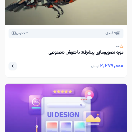
9
فصل
63
درس
--
دوره تصویرسازی پیشرفته با هوش مصنوعی
2,279,000
تومان