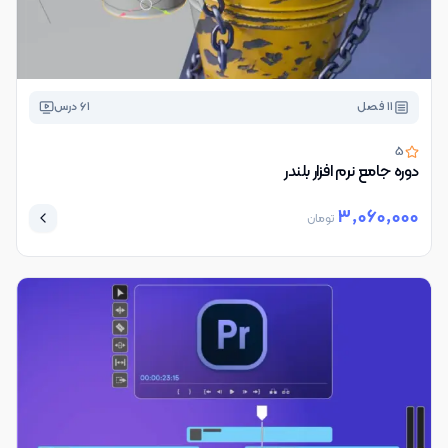
11
فصل
61
درس
5
دوره جامع نرم افزار بلندر
3,060,000
تومان