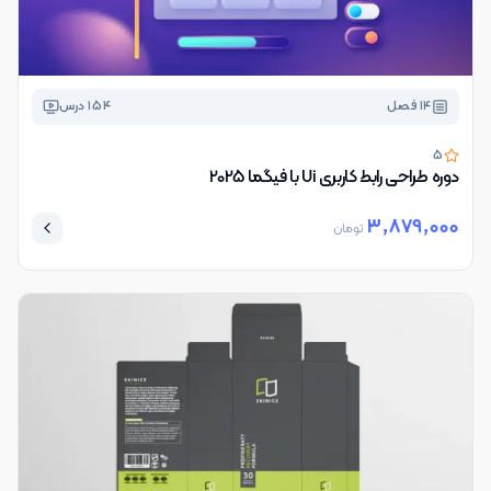
14
فصل
154
درس
5
دوره طراحی رابط کاربری Ui با فیگما 2025
3,879,000
تومان