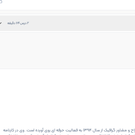
2
درس
64
دقیقه
علیرضا ازلگینی بعنوان طراح و مشاور گرافیک از سال 1394 به فعالیت حرفه ای روی آورده است. وی در کارنامه