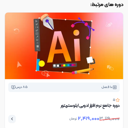
دوره های مرتبط:
10
فصل
85
درس
5
دوره جامع نرم افزار ادوبی ایلوستریتور
2,419,000
3,119,000
تومان