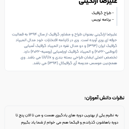
علیرضا ازلگینی
- برنامه نویس
علیرضا ازلگینی بعنوان طراح و مشاور گرافیک از سال 1394 به فعالیت
حرفه ای روی آورده است. وی در کارنامه افتخارات خود مدال المیپاد
گرافیک ایران (1394) و دو مدال نقره در المپیاد گرافیک آسیایی
(ابوظبی-2022) و المپیاد گرافیک اوراسیایی (روسیه-2022) دارد.
تخصص اصلی ایشان طراحی بسته بندی و Ui/Ux می باشد. وی
همچنین موسس مدرسه آی گرافیکال (1394) می باشد.
نظرات دانش آموزان:
به نظرم یکی از بهترین دوره های یادگیری هست و من تا الان پنج تا
دوره باهاشون گذراندم و فیگما هم می خوام از شما یاد بگیرم