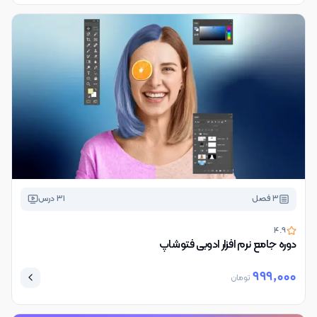
3
فصل
31
درس
4.9
دوره جامع نرم افزار ادوبی فتوشاپ
999,000
تومان