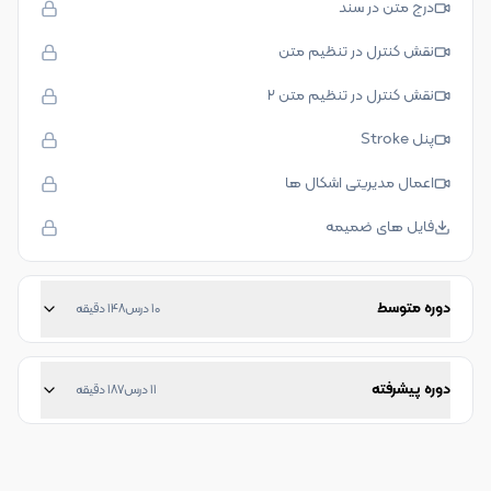
درج متن در سند
نقش کنترل در تنظیم متن
نقش کنترل در تنظیم متن 2
پنل Stroke
اعمال مدیریتی اشکال ها
فایل های ضمیمه
دوره متوسط
10
درس
148
دقیقه
دوره پیشرفته
11
درس
187
دقیقه