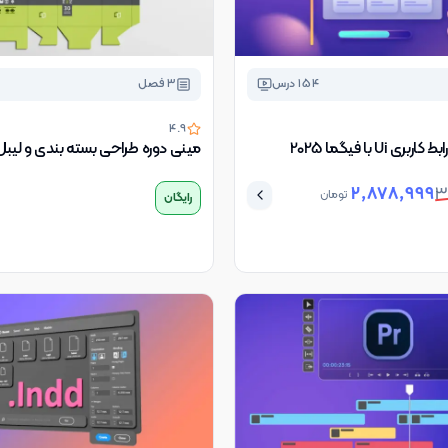
154
درس
3
فصل
4.9
ی Ui با فیگما 2025
مینی دوره طراحی بسته بندی و لیبل
2,878,999
3
تومان
رایگان