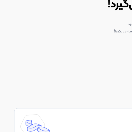
گیرد!
ید.
ه در یکجا!