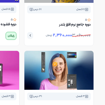
5
فصل
11
فصل
61
درس
5
5
دوره فشرده نر
دوره جامع نرم افزار بلندر
2,360,000
3,060,000
تومان
رایگان
3
فصل
31
درس
3
فصل