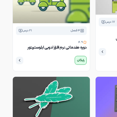
17
درس
4
فصل
21
درس
4.9
دوره مقدماتی نرم افزار ادوبی ایلوستریتور
رایگان