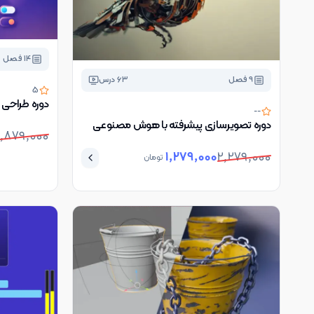
14
فصل
9
فصل
63
درس
5
دوره طراحی رابط کاربر
--
دوره تصویرسازی پیشرفته با هوش مصنوعی
,879,000
1,279,000
2,279,000
تومان