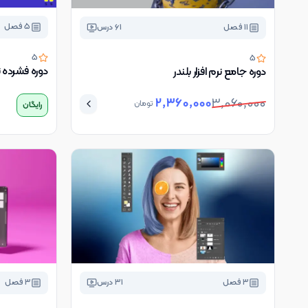
5
فصل
11
فصل
61
درس
5
5
دوره فشرده نر
دوره جامع نرم افزار بلندر
2,360,000
3,060,000
تومان
رایگان
3
فصل
31
درس
3
فصل