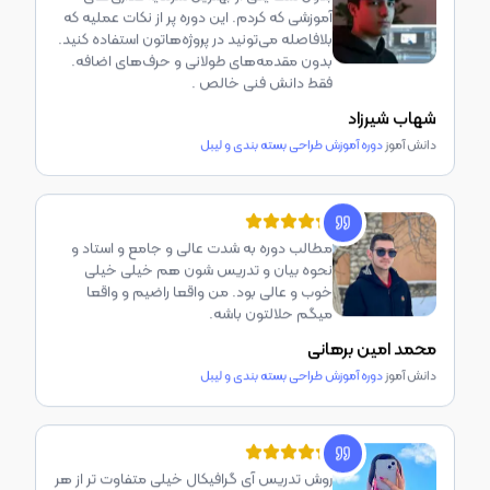
نحوه بیان و تدریس شون هم خیلی خیلی
خوب و عالی بود. من واقعا راضیم و واقعا
میگم حلالتون باشه.
محمد امین برهانی
دانش آموز
دوره آموزش طراحی بسته بندی و لیبل
روش تدریس آی گرافیکال خیلی متفاوت تر از هر
کسیه که تو دنیای آموزش آنلاین فعالیت داره.
مخصوصا اینه که هیچ اضافه گویی در آموزش
های شما نیست.
میترا امین زاده
دانش آموز
دوره جامع نرم افزار ادوبی ایلوستریتور
پک جامع آموزشتون در عین سادگی و بیان شیوا
بسیار دقیق و کاربردی بود. بسیار راضی هستم از