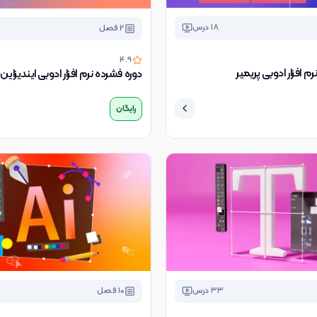
18
درس
2
فصل
4.9
م افزار ادوبی پریمیر
دوره فشرده نرم افزار ادوبی ایندیزاین
رایگان
33
درس
10
فصل