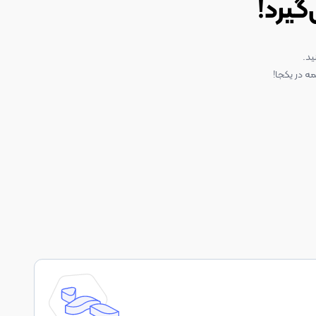
گیرد!
ید.
ه در یکجا!