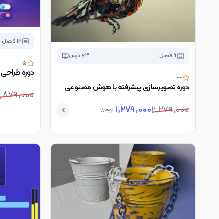
14
فصل
9
فصل
63
درس
5
دوره طراحی رابط کاربر
--
دوره تصویرسازی پیشرفته با هوش مصنوعی
,879,000
1,279,000
2,279,000
تومان