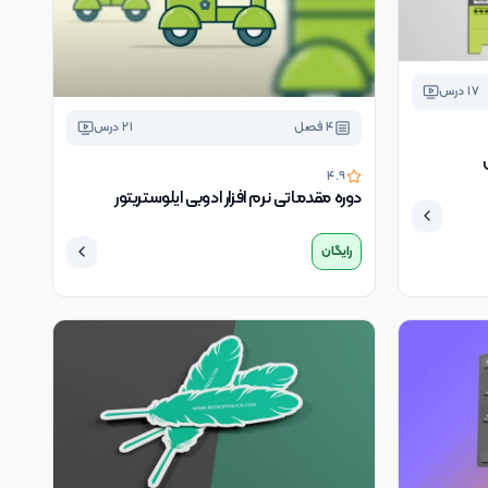
17
درس
4
فصل
21
درس
4.9
دوره مقدماتی نرم افزار ادوبی ایلوستریتور
رایگان