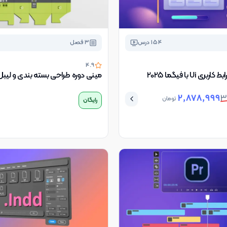
154
درس
3
فصل
4.9
ی Ui با فیگما 2025
مینی دوره طراحی بسته بندی و لیبل
2,878,999
3
تومان
رایگان