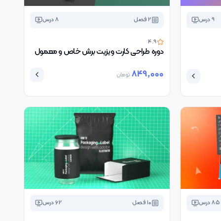
9
درس
2
فصل
8
درس
4.9
دوره طراحی کارت ویزیت برش خاص و معمول
849,000
تومان
85
درس
10
فصل
62
درس