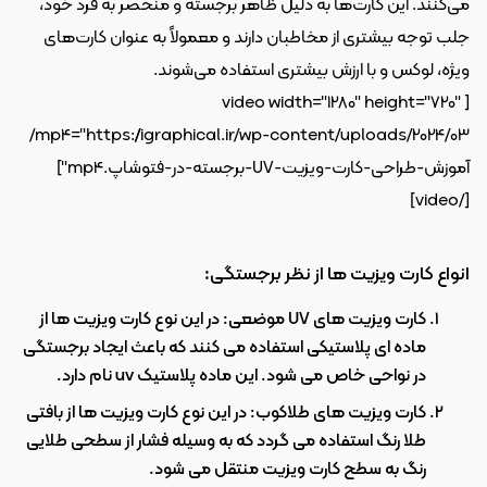
می‌کنند. این کارت‌ها به دلیل ظاهر برجسته و منحصر به فرد خود، 
جلب توجه بیشتری از مخاطبان دارند و معمولاً به عنوان کارت‌های 
ویژه، لوکس و با ارزش بیشتری استفاده می‌شوند.
[video width="1280" height="720" 
mp4="https://igraphical.ir/wp-content/uploads/2024/03/
آموزش-طراحی-کارت-ویزیت-UV-برجسته-در-فتوشاپ.mp4"]
[/video]
انواع کارت ویزیت ها از نظر برجستگی:
کارت ویزیت های UV موضعی: در این نوع کارت ویزیت ها از 
ماده ای پلاستیکی استفاده می کنند که باعث ایجاد برجستگی 
در نواحی خاص می شود. این ماده پلاستیک uv نام دارد.
کارت ویزیت های طلاکوب: در این نوع کارت ویزیت ها از بافتی 
طلا رنگ استفاده می گردد که به وسیله فشار از سطحی طلایی 
رنگ به سطح کارت ویزیت منتقل می شود.