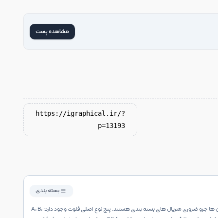
مشاهده پست
https://igraphical.ir/?
p=13193
بسته بندی
انواع فلوت های کارتن ها در بسته بندی: فلوت های زیگزاگی کارتن ها جزو ضروری متریال های بسته بندی هستند. پنج نوع اصلی فلوت وجود دارد: A، B،