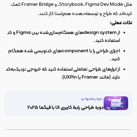
مثل Storybook، Figma Dev Mode، و Framer Bridge کمک 
کرده‌اند که طراح و توسعه‌دهنده هم‌راستا کار کنند.
نکات عملی:
از design systemهای همگام‌سازی‌شده بین Figma و کد 
استفاده کنید.
اجزای طراحی را با componentهای کدنویسی شده همگام 
کنید.
از ابزارهای طراحی تعاملی استفاده کنید که خروجی نزدیک‌به‌کد 
دارند (مانند Framer یا UXPin).
دوره پیشنهادی
دوره طراحی رابط کاربری Ui با فیگما 2025