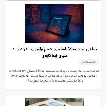
طراحی UI چیست؟ راهنمای جامع برای ورود حرفه‌ای به
دنیای رابط کاربری
رابط کاربری
اگر شما هم در حال ورود به دنیای طراحی هستید، احتمالاً با اصطلاح «UI Design» یا
«طراحی رابط کاربری» برخورد کرده‌اید. اما طراحی UI دقیقاً چیست؟ چه تفاوتی با UX
دارد؟ چرا این‌قدر اهمیت دارد؟ و از کجا باید شروع کرد؟
...