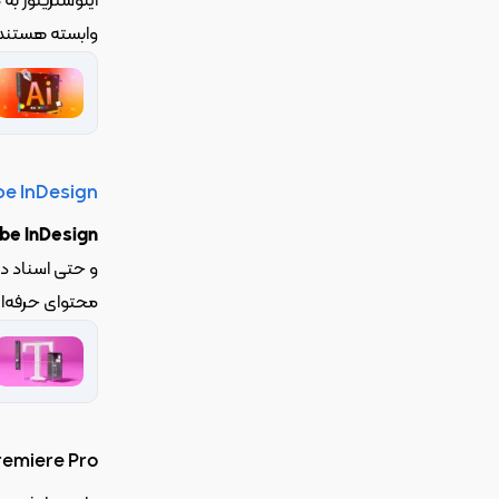
وابسته هستند
e InDesign
be InDesign
محتوای حرفه‌ای و جذابی ایجاد کنند.
emiere Pro