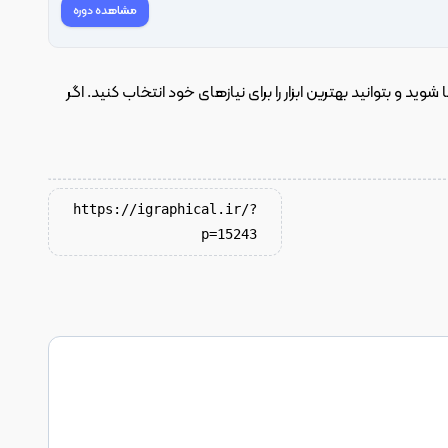
مشاهده دوره
امیدواریم این مقاله به شما کمک کرده باشد تا با کاربردهای مختلف نرم‌افزارهای ادوبی آشنا شوید و بتوانید بهترین ابزار را برای نیازهای خود انتخاب کنید. اگر 
https://igraphical.ir/?
p=15243