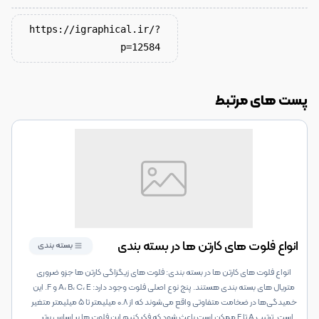
https://igraphical.ir/?
p=12584
پست های مرتبط
انواع فلوت های کارتن ها در بسته بندی
بسته بندی
انواع فلوت های کارتن ها در بسته بندی: فلوت های زیگزاگی کارتن ها جزو ضروری
متریال های بسته بندی هستند. پنج نوع اصلی فلوت وجود دارد: A، B، C، E و F. این
خمیدگی‌ها در ضخامت متفاوتی واقع می‌شوند که از ۰.۸ میلیمتر تا ۵ میلیمتر متغیر
است. ترتیب A تا F ممکن است باعث شود که فکر کنیم این فلوت ها بر اساس برتر
...