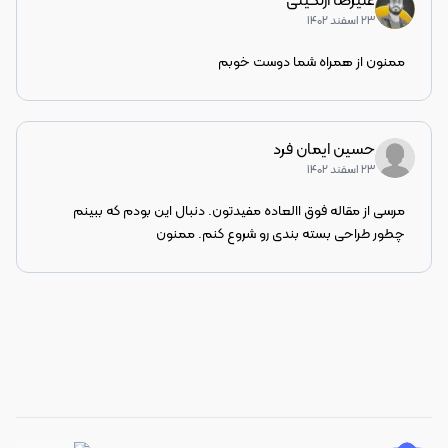
علیرضا ازلگینی
۲۳ اسفند ۱۴۰۲
ممنون از همراه شما دوست خوبم
حسین ایمان فرد
۲۳ اسفند ۱۴۰۲
مرسی از مقاله فوق االعاده مفیدتون. دنبال این بودم که ببینم 
چطور طراحی بسته بندی رو شروع کنم. ممنون