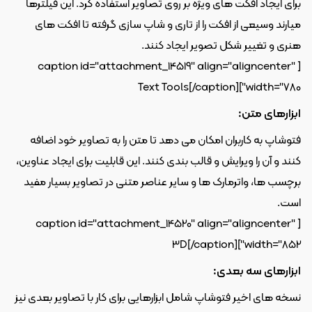
برای ایجاد افکت های ویژه بر روی تصاویر استفاده کرد. این فیلترها 
میارند وسیعی از افکت را از تاری و شاپ سازی گرفته تا افکت های 
هنری و تغییر شکل تصویر ایجاد کنند. 
[caption id="attachment_14519" align="aligncenter" 
Text Tools[/caption]
width="780"]
ابزارهای متن: 
فتوشاپ به کاربران امکان می دهد تا متن را به تصاویر خود اضافه 
کنند و آن را ویرایش و قالب بندی کنند. این قابلیت برای ایجاد عناوین، 
برچسب ها، واترمارک ها و سایر عناصر متنی در تصاویر بسیار مفید 
است. 
[caption id="attachment_14520" align="aligncenter" 
3D[/caption]
width="852"]
ابزارهای سه بعدی: 
نسخه های اخیر فتوشاپ شامل ابزارهایی برای کار با تصاویر بعدی نیز 