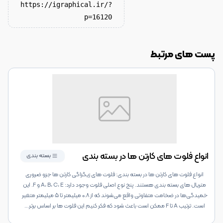
https://igraphical.ir/?
p=16120
پست های مرتبط
انواع فلوت های کارتن ها در بسته بندی
بسته بندی
انواع فلوت های کارتن ها در بسته بندی: فلوت های زیگزاگی کارتن ها جزو ضروری
متریال های بسته بندی هستند. پنج نوع اصلی فلوت وجود دارد: A، B، C، E و F. این
خمیدگی‌ها در ضخامت متفاوتی واقع می‌شوند که از ۰.۸ میلیمتر تا ۵ میلیمتر متغیر
است. ترتیب A تا F ممکن است باعث شود که فکر کنیم این فلوت ها بر اساس برتر
...