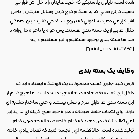
شده است، نايلون پلاستيکي که خريد هايتان را داخل اش قرار مي 
دهيد، کارتن هايي که به هنگام کوچ کردن وسايل منزلتان را داخل 
اش قرار مي دهيد، سلفوني که بر روي سالاد مي کشيد: اينها همگي 
مثال هايي از يک بسته بندي هستند. پس خواه يا ناخواه ما روزانه با 
صد ها بسته بندي برخورد مستقيم و غير مستقيم داريم.
[print_post id="1745"]
وظایف یک بسته بندی
فرض کنيد جلوي قفسه محصولات يک فروشگاه ايستاده ايد که 
داخل اين قفسه فقط خامه صبحانه چيده شده است اما هيچ کدام از 
اين بسته بندي ها داراي طرح و نقش نيستند و حتي ساختار مشابه اي 
دارند. براي انتخاب خامه صبحانه دلخواه خود هيچ گزينه اي نداريد زيرا 
نمي توانيد تشخيص دهيد که کدام خامه صبحانه محصول کدام 
توليد کننده است. حالا قفسه اي را تجسم کنيد که تعداد زيادي خامه 