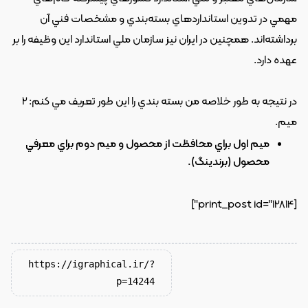
مهمي در تدوين استانداردهاي بسته‌بندي و مشخصات فني آن 
برداشته‌اند. همچنين در ايران نيز سازمان ملي استاندارد اين وظيفه را بر 
عهده دارد.
در نتيجه به طور خلاصه من بسته بندي را اين طور تعريف مي کنم: 2 
ميم.
ميم اول براي محافظت از محصول و ميم دوم براي معرفي 
محصول (برندينگ).
[print_post id="12814"]
https://igraphical.ir/?
p=14244