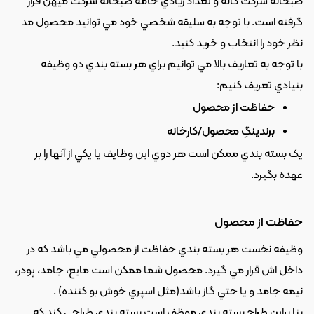
صبحانه شرکت کاله و تعداد زيادي خامه صبحانه شرکت ميهن قرار 
گرفته است. با توجه به سليقه شخصي خود مي توانيد محصول مد 
نظر خود را انتخاب و خريد کنيد.
با توجه به تعاريف بالا مي توانيم براي هر بسته بندي دو وظيفه 
بنيادي تعريف کنيم:
حفاظت از محصول
برندينگِ محصول/کارخانه
يک بسته بندي ممکن است هر دوي اين وظايف يا يکي از آنها را بر 
عهده بگيرد.
حفاظت از محصول
وظيفه نخست هر بسته بندي حفاظت از محصولي مي باشد که در 
داخل اش قرار مي گيرد. محصول شما ممکن است مايع، جامد، پودر، 
نيمه جامد و يا حتي گاز باشد(مثل اسپري خوش بو کننده) .
بنا براين طراح بسته بندي موظف است بسته بندي طراحي کند که 