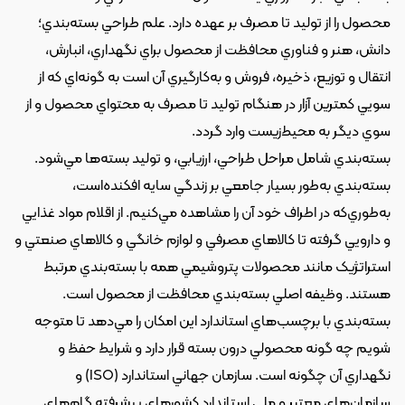
محصول را از توليد تا مصرف بر عهده دارد. علم طراحي بسته‌بندي؛ 
دانش، هنر و فناوري محافظت از محصول براي نگهداري، انبارش، 
انتقال و توزيع، ذخيره، فروش و به‌کارگيري آن است به گونه‌اي که از 
سويي کمترين آزار در هنگام توليد تا مصرف به محتواي محصول و از 
سوي ديگر به محيط‌زيست وارد گردد.
بسته‌بندي شامل مراحل طراحي، ارزيابي، و توليد بسته‌ها مي‌شود. 
بسته‌بندي به‌طور بسيار جامعي بر زندگي سايه افکنده‌است، 
به‌طوري‌که در اطراف خود آن را مشاهده مي‌کنيم. از اقلام مواد غذايي 
و دارويي گرفته تا کالاهاي مصرفي و لوازم خانگي و کالاهاي صنعتي و 
استراتژيک مانند محصولات پتروشيمي همه با بسته‌بندي مرتبط 
هستند. وظيفه اصلي بسته‌بندي محافظت از محصول است.
بسته‌بندي با برچسب‌هاي استاندارد اين امکان را مي‌دهد تا متوجه 
شويم چه گونه محصولي درون بسته قرار دارد و شرايط حفظ و 
نگهداري آن چگونه است. سازمان جهاني استاندارد (ISO) و 
سازمان‌هاي معتبر و ملي استاندارد کشورهاي پيشرفته گام‌هاي 