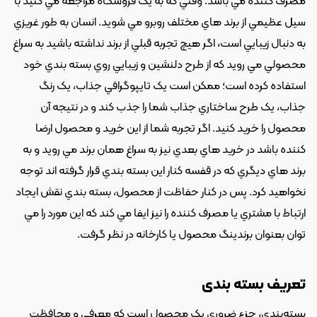
مصرف کننده مي باشد. وقتي که به يک فروشگاه مراجعه مي کنيد با 
سيل عظيمي از برند هاي مختلف روبرو مي شويد. انسان به طور غريزي 
به دنبال زيبايي است، اگر هيچ تجربه قبلي از برند نداشته باشيد به سراغ 
محصولي مي رويد که از طرح دلنشين و زيبايي روي بسته بندي خود 
استفاده کرده است؛ ممکن است يک تايپوگرافي جذاب، يک رنگ 
جذاب، يک طرح ساختاري جذاب شما را جذب کند و در نتيجه آن 
محصول را خريد کنيد. اگر تجربه شما از اين خريد و محصول ارضا 
کننده باشد در خريد هاي بعدي نيز به سراغ همان برند مي رويد و به 
برند هاي ديگري که در قفسه کنار اين بسته بندي قرار گرفته اند توجه 
نخواهيد کرد. پس در کنار حفاظت از محصول، بسته بندي نقش ايجاد 
ارتباط با مشتري يا مصرف کننده را نيز ايفا مي کند که اين مورد را مي 
توان بعنوان برندينگ محصول يا کارخانه در نظر گرفت.
تعريف بسته بندی
بسته‌بندي، جزء ضروري يک محصول است که معرفي و محافظت 