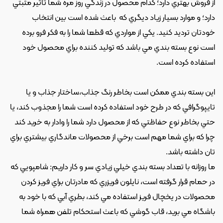
از فروش بهتري دارد؛ کدام محصول در زندگي روز مره شما تاثير مثبتي 
دارد؛ و موارد بسيار زياد ديگري که  باعث شده است بين انتخاب 
خودتان ترديد کنيد. يکي از مواردي که قطعا شما را به فکر فرو برده 
است نوع بسته بندي مي باشد که توليد کننده براي محصول خود 
استفاده کرده است.
اين بسته بندي ممکن است بخاطر رنگ جذاب،ساختار جذاب و يا 
تايپوگرافي که در طرح خود استفاده کرده است شما را مجذوب کند، يا 
حتي بخاطر نوع حفاظتي که از محصول دارد شما را وادار به خريد کند 
چرا که براي شما مهم است برخي از محصولات ماندگاري بيشتري براي 
تان داشته باشد.
ما روزانه با تعداد بسته بندي خيلي زيادي سر و کار داريم: شامپويي که 
در حمام قرار گرفته است، نايلون فريزري که مادرتان براي فريز کردن 
محصولات در يخچال فريز استفاده مي کند، بطري آبي که با خود به 
باشگاه مي بريد، قاب گوشي که باعث استحکام تلفن همراه شما 