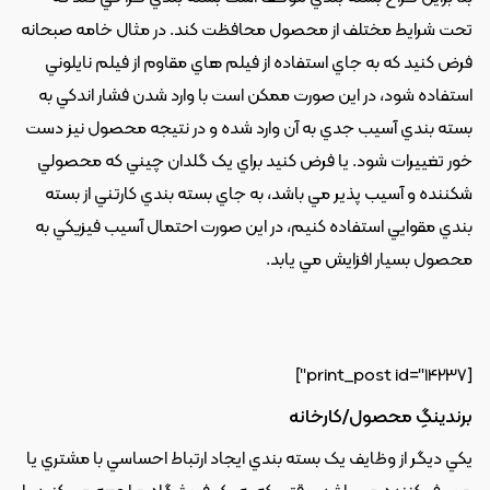
تحت شرايط مختلف از محصول محافظت کند. در مثال خامه صبحانه 
فرض کنيد که به جاي استفاده از فيلم هاي مقاوم از فيلم نايلوني 
استفاده شود، در اين صورت ممکن است با وارد شدن فشار اندکي به 
بسته بندي آسيب جدي به آن وارد شده و در نتيجه محصول نيز دست 
خور تغييرات شود. يا فرض کنيد براي يک گلدان چيني که محصولي 
شکننده و آسيب پذير مي باشد، به جاي بسته بندي کارتني از بسته 
بندي مقوايي استفاده کنيم، در اين صورت احتمال آسيب فيزيکي به 
محصول بسيار افزايش مي يابد.
[print_post id="14237"]
برندينگِ محصول/کارخانه
يکي ديگر از وظايف يک بسته بندي ايجاد ارتباط احساسي با مشتري يا 